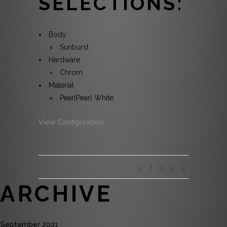
SELECTIONS:
Body
Sunburst
Hardware
Chrom
Material
Pearl
Pearl White
View Configuration
ARCHIVE
September 2021