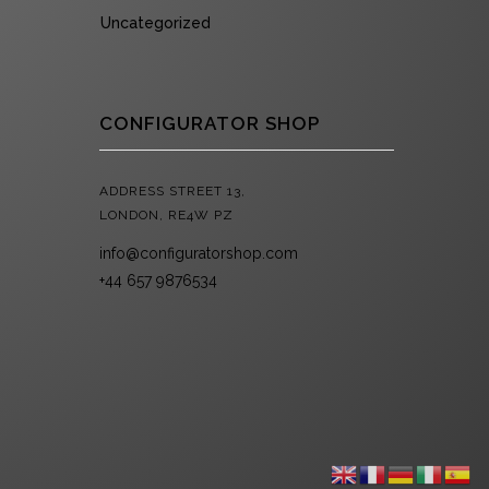
Uncategorized
CONFIGURATOR SHOP
ADDRESS STREET 13,
LONDON, RE4W PZ
info@configuratorshop.com
+44 657 9876534